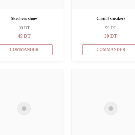
Skechers shoes
Casual sneakers
99
DT
99
DT
49
DT
39
DT
COMMANDER
COMMANDER