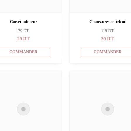
Corset minceur
Chaussures en tricot
79
DT
119
DT
29
DT
39
DT
COMMANDER
COMMANDER