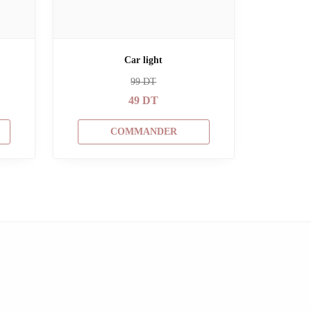
Car light
99
DT
49
DT
COMMANDER