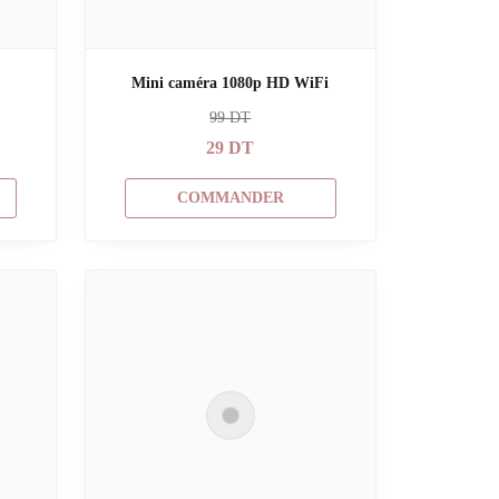
Mini caméra 1080p HD WiFi
99
DT
29
DT
COMMANDER