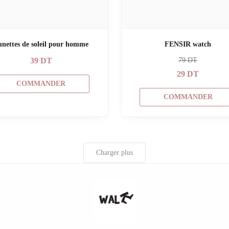
unettes de soleil pour homme
FENSIR watch
39
DT
79
DT
29
DT
COMMANDER
COMMANDER
Charger plus