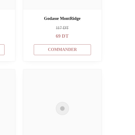
Godasse MontRidge
117
DT
69
DT
COMMANDER