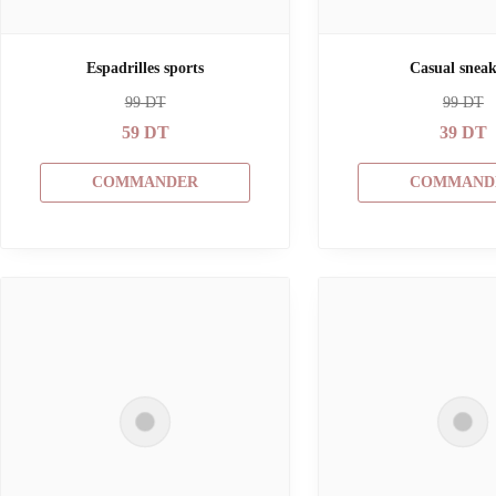
Espadrilles sports
Casual sneak
99
DT
99
DT
59
DT
39
DT
COMMANDER
COMMAND