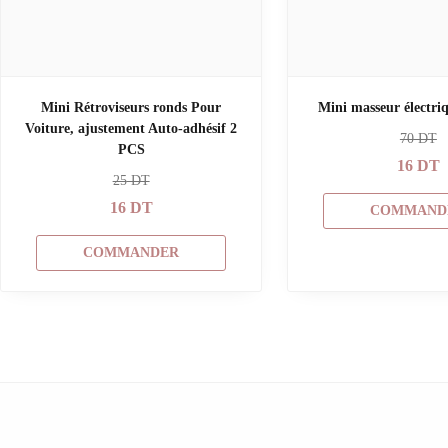
Mini Rétroviseurs ronds Pour
Mini masseur électri
Voiture, ajustement Auto-adhésif 2
70
DT
PCS
16
DT
25
DT
16
DT
COMMAND
COMMANDER