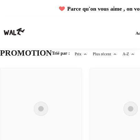
Parce qu'on vous aime , on vou
Ac
PROMOTION
Trié par :
Prix
Plus récent
A-Z