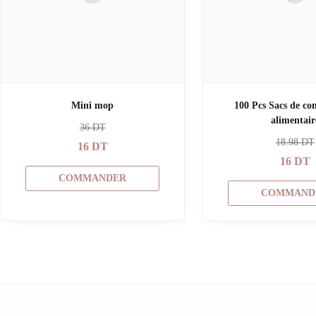
Mini mop
100 Pcs Sacs de co
alimentair
36
DT
18.98
DT
16
DT
16
DT
COMMANDER
COMMAND