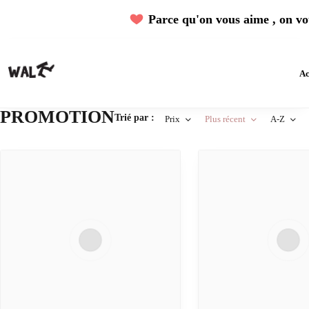
Parce qu'on vous aime , on vou
Ac
PROMOTION
Trié par :
Prix
Plus récent
A-Z